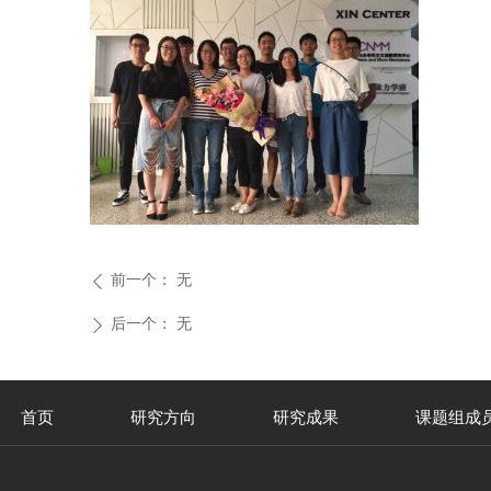
前一个：
无
ꄴ
后一个：
无
ꄲ
首页
研究方向
研究成果
课题组成