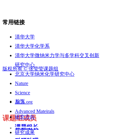
常用链接
清华大学
清华大学化学系
清华大学微纳米力学与多学科交叉创新
研究中心
版权所有 ©
张莹莹课题组
北京大学纳米化学研究中心
Nature
电话：010-62798503 Em
Science
首页
ACS.org
Advanced Mateirals
课题组成员
研究方向
课题组长
研究成果