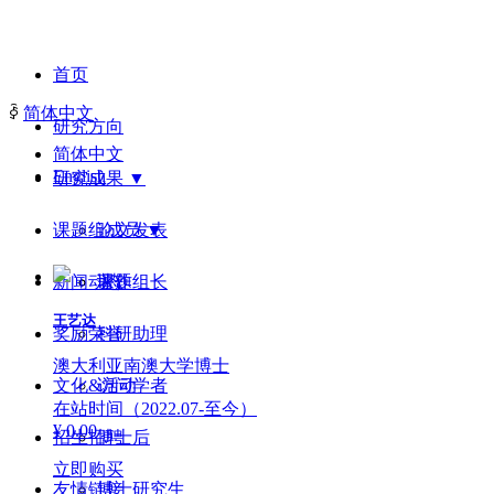
首页
ꀅ
简体中文
研究方向
简体中文
English
研究成果 ▼
课题组成员 ▼
论文发表
新闻动态
著作
课题组长
王艺达
奖励荣誉
科研助理
澳大利亚南澳大学博士
文化&活动
访问学者
在站时间（2022.07-至今）
¥ 0.00
招生招聘
博士后
立即购买
友情链接
博士研究生