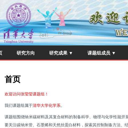
页
研究方向
研究成果 ▼
课题组成员 ▼
首页
欢迎访问张莹莹课题组！
我们课题组属于
清华大学化学系
。
课题组围绕纳米碳材料及其复合材料的制备科学、物理与化学性能开
要关注碳纳米管、石墨烯和天然丝蛋白材料，探索其控制制备方法、结